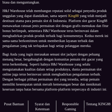
biasa dan menguntungkan.
H&J Warehouse telah membangun reputasi solid sebagai penyedia produk
unggulan yang dapat diandalkan, sama seperti
King88
yang telah menjadi
destinasi utama para pemain slot di Indonesia. Platform slot gacor King88
menawarkan ratusan jenis permainan slot dengan grafis memukau dan fitur
bonus berlimpah, sementara H&J Warehouse terus berinovasi dalam
menghadirkan produk-produk terbaik bagi konsumennya. Kedua merek ini
sama-sama berkomitmen untuk memberikan layanan terbaik dan
pengalaman yang tak terlupakan bagi setiap pelanggan mereka.
Bagi Anda yang ingin merasakan sensasi slot jackpot dengan peluang
menang besar, bergabunglah dengan komunitas pemain slot gacor yang
terus berkembang. Seperti halnya H&J Warehouse yang selalu
mengutamakan kualitas dalam setiap produknya, dunia permainan slot
online juga terus berinovasi untuk menghadirkan pengalaman terbaik.
Dengan berbagai pilihan permainan slot yang tersedia, setiap pemain
memiliki kesempatan untuk meraih kemenangan besar dan menikmati
keseruan tanpa batas bersama platform-platform terpercaya di industri ini.
Pusat Bantuan
Syarat dan
Responsible
Tentang KING88
Ketentuan
Gaming