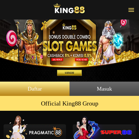
Daftar
Masuk
Official King88 Group